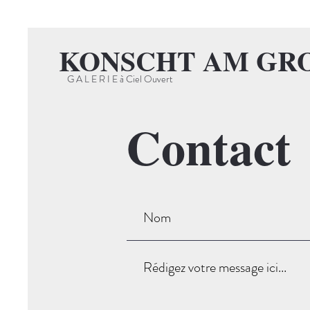
KONSCHT AM GR
G A L E R I E à Ciel Ouvert
Contact