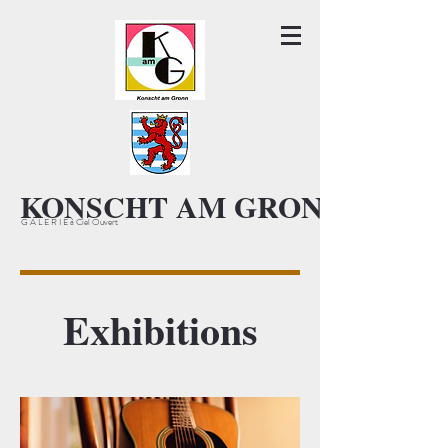
KONSCHT AM GRONN KAG
G A L E R I E à Ciel Ouvert
Exhibitions