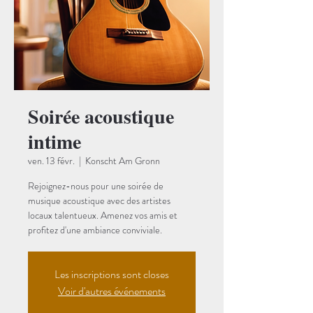
Soirée acoustique
intime
ven. 13 févr.
  |  
Konscht Am Gronn
Rejoignez-nous pour une soirée de
musique acoustique avec des artistes
locaux talentueux. Amenez vos amis et
profitez d'une ambiance conviviale.
Les inscriptions sont closes
Voir d'autres événements